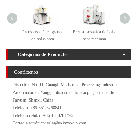
Prensa isostática grande
Prensa isostática de bolsa
Pequeña
de bolsa seca
seca mediana
d
Categorías de Producto
Contáctenos
Dirección: No. 11, Guangli Mechanical Processing Industrial
Park, ciudad de Yangqu, distrito de Jiancaoping, ciudad de
Taiyuan, Shanxi, China
Teléfono: +86-351-5268841
Teléfono celular: +86-13182814961
Correo electrónico:
sales@sxkyyc-cip.com